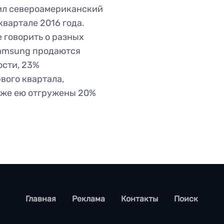
ил североамериканский
вартале 2016 года.
е говорить о разных
Samsung продаются
ости, 23%
вого квартала,
кже ею отгружены 20%
footer
Главная
Реклама
Контакты
Поиск