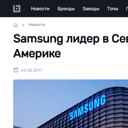
Перейти к основному содержанию
Main navigation
Новости
Бренды
Заводы
Топы
Новости
Samsung лидер в Се
Америке
04.05.2017