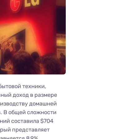
бытовой техники,
нный доход в размере
роизводству домашней
. В общей сложности
ний составила $704
орый представляет
авняется 8,9%.