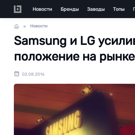
Перейти к основному содержанию
Main navigation
Новости
Бренды
Заводы
Топы
Новости
Samsung и LG усили
положение на рынке
02.08.2016