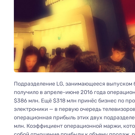
Подразделение LG, занимающееся выпуском 
получило в апреле-июне 2016 года операцио
$386 млн. Ещё $318 млн принёс бизнес по п
электроники — в первую очередь телевизоров
операционная прибыль этих двух подразделе
млн. Коэффициент операционной маржи, кот
собой отношение прибыли к объему продаж, р