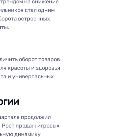
с трендом на снижение
ильников стал одним
оборота встроенных
нты.
личить оборот товаров
для красоты и здоровья
 рта и универсальных
огии
вартале продолжил
. Рост продаж игровых
льную динамику