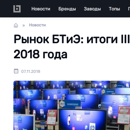
Перейти к основному содержанию
Main navigation
Новости
Бренды
Заводы
Топы
Новости
Рынок БТиЭ: итоги II
2018 года
07.11.2018