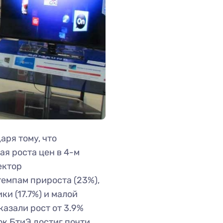
аря тому, что
ая роста цен в 4-м
ектор
емпам прироста (23%),
ки (17.7%) и малой
казали рост от 3.9%
ок БтиЭ достиг почти