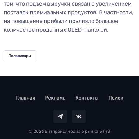
том, что подъем выручки связан с увеличением
поставок премиальных продуктов. В частности,
на повышение прибыли повлияло большое
количество проданных OLED-панелей.
Телевизоры
footer
Главная
Реклама
Контакты
Поиск
© 2026 Битпрайс: медиа о рынке БТиЭ