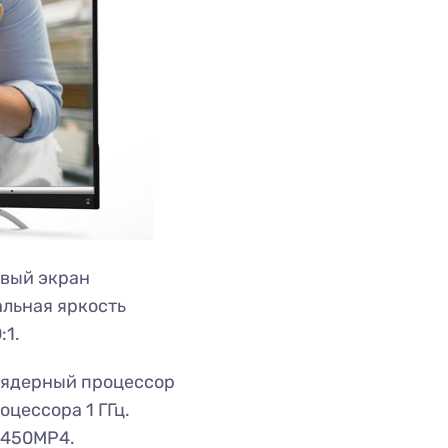
овый экран
льная яркость
:1.
ъядерный процессор
оцессора 1 ГГц.
 450MP4.