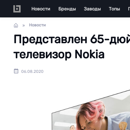
Перейти к основному содержанию
Main navigation
Новости
Бренды
Заводы
Топы
Новости
Представлен 65-дю
телевизор Nokia
06.08.2020