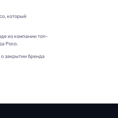
co, который
оде из компании топ-
да Poco.
а о закрытии бренда