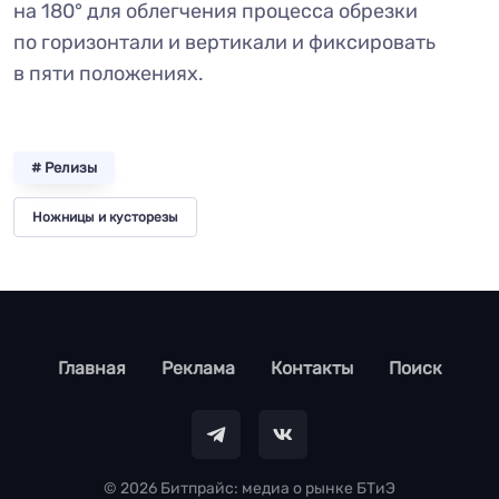
на 180° для облегчения процесса обрезки
по горизонтали и вертикали и фиксировать
в пяти положениях.
# Релизы
Ножницы и кусторезы
footer
Главная
Реклама
Контакты
Поиск
© 2026 Битпрайс: медиа о рынке БТиЭ