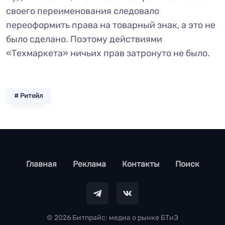
своего переименования следовало
переоформить права на товарный знак, а это не
было сделано. Поэтому действиями
«Техмаркета» ничьих прав затронуто не было.
# Ритейл
footer
Главная
Реклама
Контакты
Поиск
© 2026 Битпрайс: медиа о рынке БТиЭ