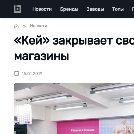
Перейти к основному содержанию
Main navigation
Новости
Бренды
Заводы
Топы
Новости
«Кей» закрывает св
магазины
15.01.2019