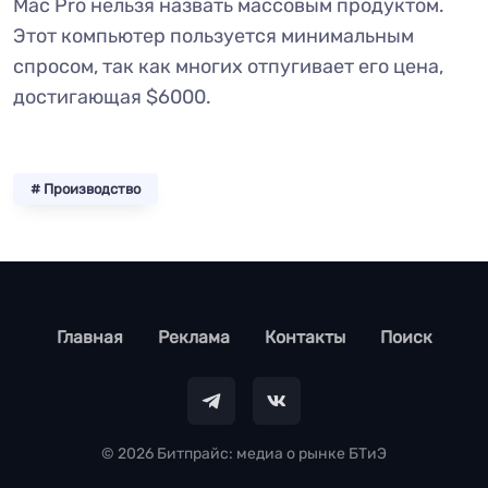
Mac Pro нельзя назвать массовым продуктом.
Этот компьютер пользуется минимальным
спросом, так как многих отпугивает его цена,
достигающая $6000.
# Производство
footer
Главная
Реклама
Контакты
Поиск
© 2026 Битпрайс: медиа о рынке БТиЭ