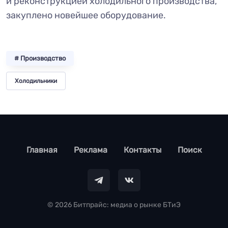
и реконструкцией холодильного производства,
закуплено новейшее оборудование.
# Производство
Холодильники
footer
Главная
Реклама
Контакты
Поиск
© 2026 Битпрайс: медиа о рынке БТиЭ