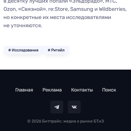
в десятку лучших попали «Эльдорадо», МТС,
Ozon, «Связной», re:Store, Samsung и Wildberries,
но конкретные их места исследователями
не уточняются.
# Исследования
# Ритейл
footer
Главная
Реклама
Контакты
Поиск
© 2026 Битпрайс: медиа о рынке БТиЭ