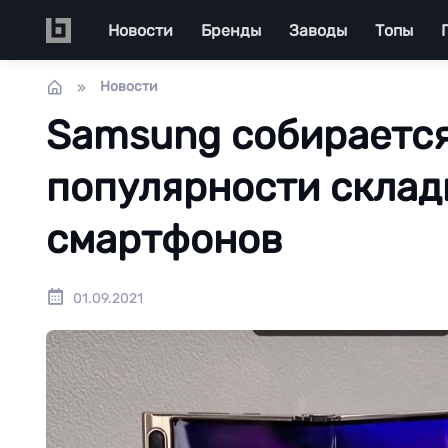
Перейти к основному содержанию
Main navigation
Новости
Бренды
Заводы
Топы
Новости
Samsung собирается
популярности скла
смартфонов
01.09.2021