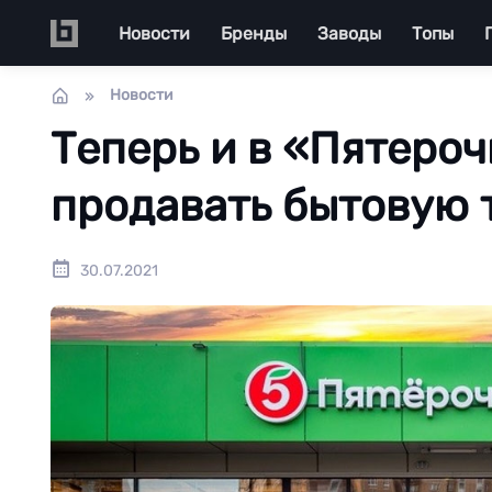
Перейти к основному содержанию
Main navigation
Новости
Бренды
Заводы
Топы
Новости
Теперь и в «Пятероч
продавать бытовую 
30.07.2021