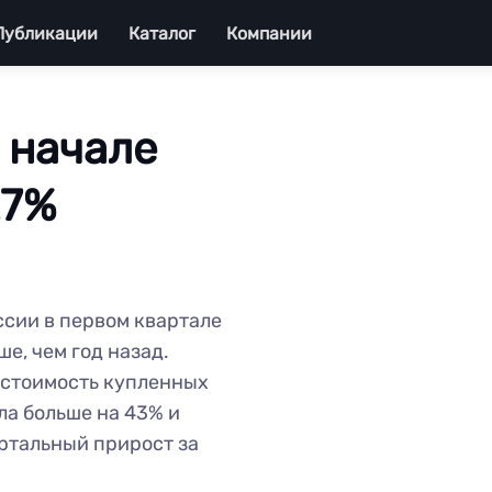
Публикации
Каталог
Компании
 начале
27%
ссии в первом квартале
ше, чем год назад.
 стоимость купленных
ла больше на 43% и
артальный прирост за