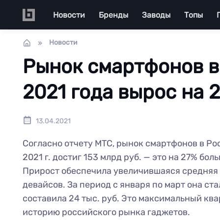
Перейти к основному содержанию
Main navigation
Новости
Бренды
Заводы
Топы
Новости
Рынок смартфонов в
2021 года вырос на 
13.04.2021
Согласно отчету МТС, рынок смартфонов в Ро
2021 г. достиг 153 млрд руб. — это на 27% боль
Прирост обеспечила увеличившаяся средняя
девайсов. За период с января по март она ста
составила 24 тыс. руб. Это максимальный кв
историю российского рынка гаджетов.