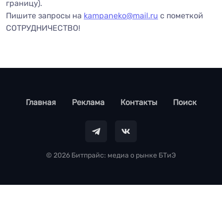
границу).
Пишите запросы на
kampaneko@mail.ru
с пометкой
СОТРУДНИЧЕСТВО!
footer
Главная
Реклама
Контакты
Поиск
© 2026 Битпрайс: медиа о рынке БТиЭ