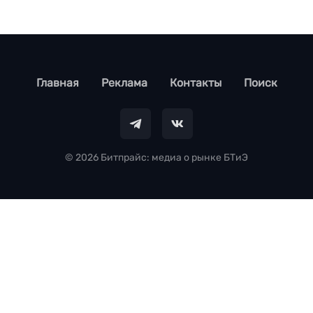
footer
Главная
Реклама
Контакты
Поиск
© 2026 Битпрайс: медиа о рынке БТиЭ