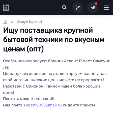
Перейти к основному содержанию
Форум (архив)
Ищу поставщика крупной
бытовой техники по вкусным
ценам (опт)
Особенно интересуют бренды Атлант Гефест Самсунг
Лж
Цены нужны хорошие на рынке торгуем давно у нас
свой магазин высокие цены можете не предлагать!
Работаем с Орионом ,Твином ищем боле хорошие
цены!
Платить можем наличкой!
мая почта
evgeniy057@mail.ru
кидайте прайсы