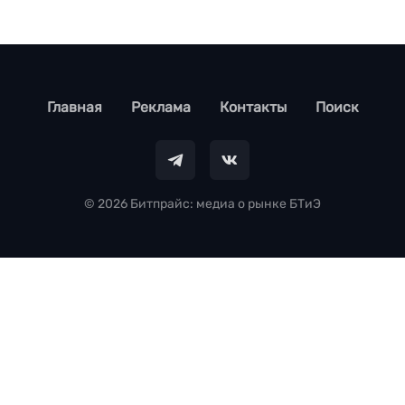
footer
Главная
Реклама
Контакты
Поиск
© 2026 Битпрайс: медиа о рынке БТиЭ