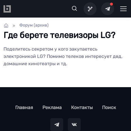
Перейти к основному содержанию
Форум (архив)
Где берете телевизоры LG?
Поделитесь секретом у кого закупаетесь
электроникой LG? Помимо телеков интересует двд,
домашние кинотеатры и тд.
footer
Главная
Реклама
Контакты
Поиск