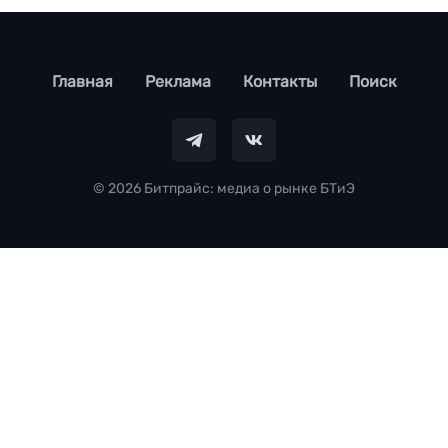
footer
Главная
Реклама
Контакты
Поиск
© 2026 Битпрайс: медиа о рынке БТиЭ