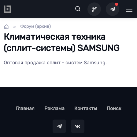
Перейти к основному содержанию
Форум (архив)
Климатическая техника
(сплит-системы) SAMSUNG
Оптовая продажа сплит - сиcтем Samsung.
footer
Главная
Реклама
Контакты
Поиск