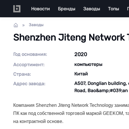
Перейти к основному содержанию
Main navigation
Новости
Бренды
Заводы
Топы
Заводы
Shenzhen Jiteng Network T
2020
Год основания:
компьютеры
Ассортимент:
Китай
Страна:
A507, Donglian building
Адрес завода:
Road, Bao&amp;#039;an D
Компания Shenzhen Jiteng Network Technology заним
ПК как под собственной торговой маркой GEEKOM, та
на контрактной основе.