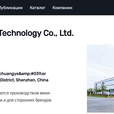
Публикации
Каталог
Компании
echnology Co., Ltd.
, chuangye&amp;#039;er
istrict, Shenzhen, China
ается производством мини-
к и для сторонних брендов