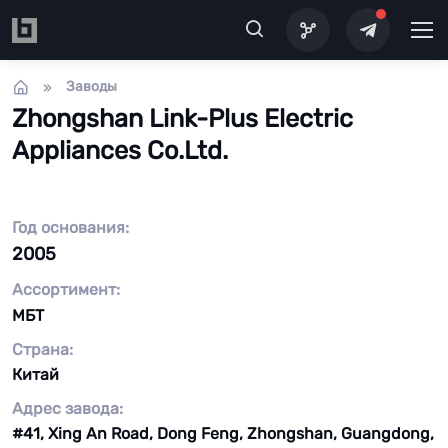
Перейти к основному содержанию
Заводы
Zhongshan Link-Plus Electric
Appliances Co.Ltd.
Год основания:
2005
Ассортимент:
МБТ
Страна:
Китай
Адрес завода:
#41, Xing An Road, Dong Feng, Zhongshan, Guangdong,