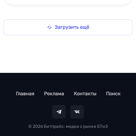
Загрузить ещё
footer
Главная
Реклама
Контакты
Поиск
© 2026 Битпрайс: медиа о рынке БТиЭ