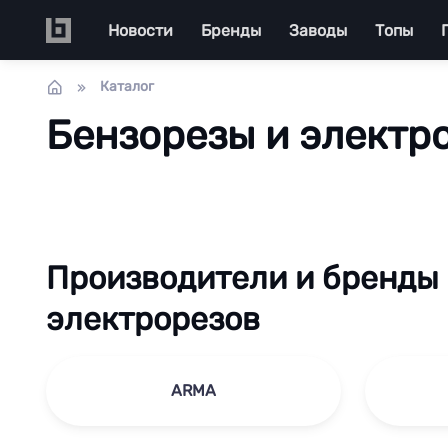
Перейти к основному содержанию
Main navigation
Новости
Бренды
Заводы
Топы
Каталог
Бензорезы и электр
Производители и бренды 
электрорезов
ARMA