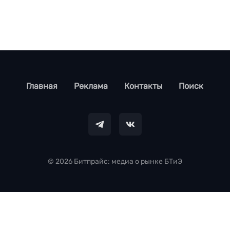
footer
Главная
Реклама
Контакты
Поиск
© 2026 Битпрайс: медиа о рынке БТиЭ