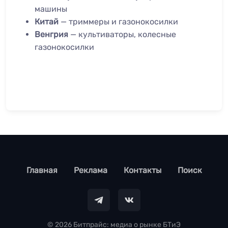
машины
Китай
— триммеры и газонокосилки
Венгрия
— культиваторы, колесные
газонокосилки
footer
Главная
Реклама
Контакты
Поиск
© 2026 Битпрайс: медиа о рынке БТиЭ