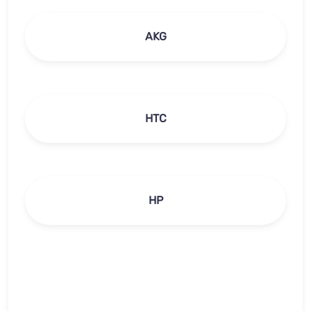
AKG
HTC
HP