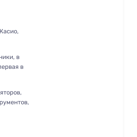
Касио,
ники, в
первая в
яторов,
рументов,