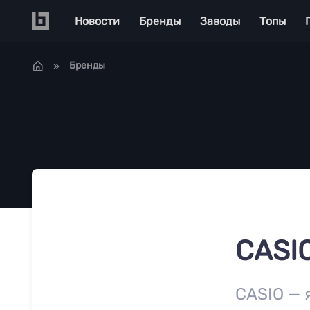
Перейти к основному содержанию
Main navigation
Новости
Бренды
Заводы
Топы
Бренды
CASI
CASIO — 