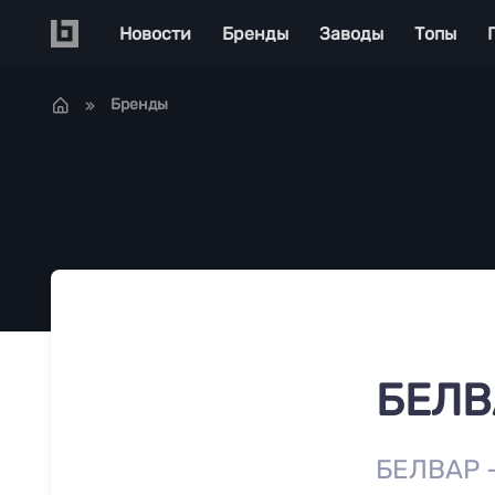
Перейти к основному содержанию
Main navigation
Новости
Бренды
Заводы
Топы
Бренды
БЕЛВ
БЕЛВАР —