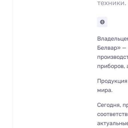
техники.
Владельце
Белвар» —
производс
приборов, 
Продукция 
мира.
Сегодня, п
соответств
актуальные