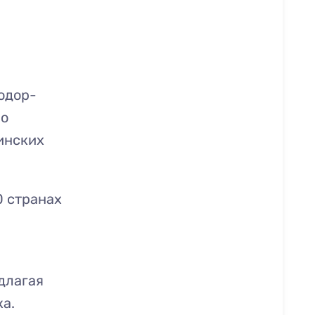
одор-
по
инских
0 странах
длагая
а.